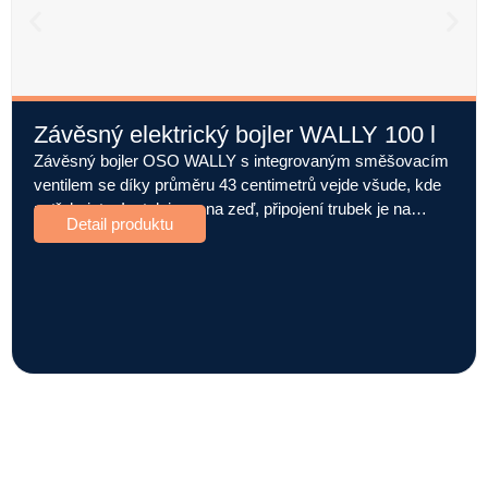
Závěsný elektrický bojler WALLY 100 l
Závěsný bojler OSO WALLY s integrovaným směšovacím
ventilem se díky průměru 43 centimetrů vejde všude, kde
potřebujete. Instaluje se na zeď, připojení trubek je na…
Detail produktu