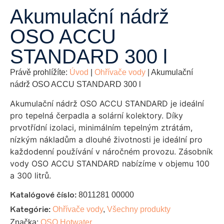
Akumulační nádrž
OSO ACCU
STANDARD 300 l
Právě prohlížíte:
Úvod
|
Ohřívače vody
|
Akumulační
nádrž OSO ACCU STANDARD 300 l
Akumulační nádrž OSO ACCU STANDARD je ideální
pro tepelná čerpadla a solární kolektory. Díky
prvotřídní izolaci, minimálním tepelným ztrátám,
nízkým nákladům a dlouhé životnosti je ideální pro
každodenní používání v náročném provozu. Zásobník
vody OSO ACCU STANDARD nabízíme v objemu 100
a 300 litrů.
Katalógové číslo:
8011281 00000
Kategórie:
Ohřívače vody
,
Všechny produkty
Značka:
OSO Hotwater