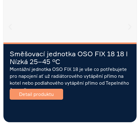
Směšovací jednotka OSO FIX 18 18 l
Nízká 25–45 °C
Montážní jednotka OSO FIX 18 je vše co potřebujete
pro napojení ať už radiátorového vytápění přímo na
kotel nebo podlahového vytápění přímo od Tepelného
čerpadla….
Detail produktu