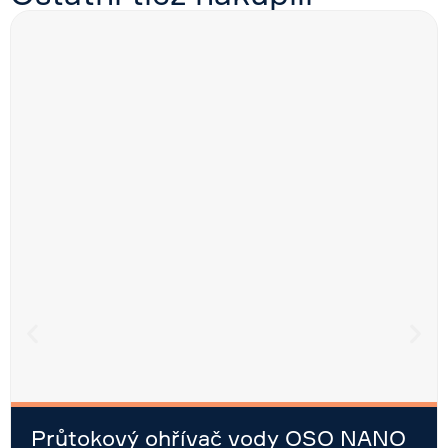
Průtokový ohřívač vody OSO NANO