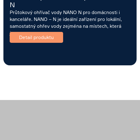
N
Průtokový ohřívač vody NANO N pro domácnosti i
kanceláře. NANO – N je ideální zařízení pro lokální,
samostatný ohřev vody zejména na místech, která
jsou…
Detail produktu