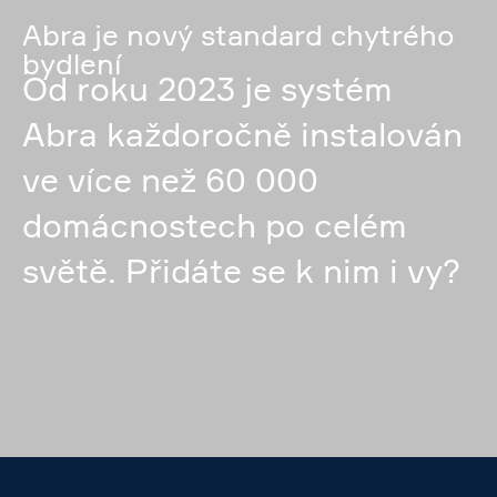
Abra je nový standard chytrého
bydlení
Od roku 2023 je systém
Abra každoročně instalován
ve více než 60 000
domácnostech po celém
světě. Přidáte se k nim i vy?